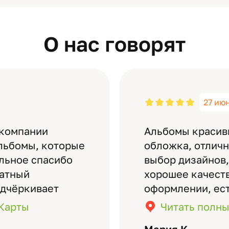
О нас говорят
27 ию
 компании
Альбомы красив
льбомы, которые
обложка, отлич
ельное спасибо
выбор дизайнов,
латный
хорошее качеств
одчёркивает
оформлении, ес
бомов на высшем
кадры (потом м
.Карты
Читать полны
дизайн….
короткое видео 