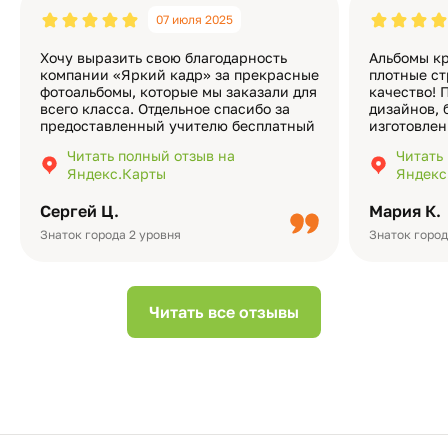
07 июля 2025
Хочу выразить свою благодарность
Альбомы кр
компании «Яркий кадр» за прекрасные
плотные ст
фотоальбомы, которые мы заказали для
качество! 
всего класса. Отдельное спасибо за
дизайнов, 
предоставленный учителю бесплатный
изготовлен
экземпляр — это очень приятно и
различные
Читать полный отзыв на
Читать
подчёркивает значимость события.
оформлени
Яндекс.Карты
Яндекс
Качество альбомов на высшем уровне:
добавить 
плотная бумага, красивый дизайн….
смотреть ч
Сергей Ц.
Мария К.
видео с де
Небольшо
Знаток города 2 уровня
Знаток город
Читать все отзывы