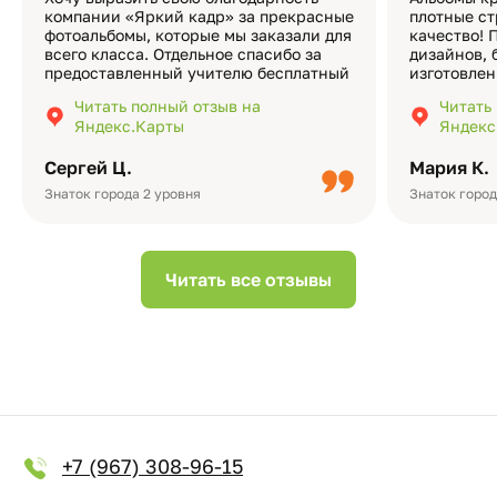
компании «Яркий кадр» за прекрасные
плотные ст
фотоальбомы, которые мы заказали для
качество! 
всего класса. Отдельное спасибо за
дизайнов, 
предоставленный учителю бесплатный
изготовлен
экземпляр — это очень приятно и
различные
Читать полный отзыв на
Читать
подчёркивает значимость события.
оформлени
Яндекс.Карты
Яндекс
Качество альбомов на высшем уровне:
добавить 
плотная бумага, красивый дизайн….
смотреть ч
Сергей Ц.
Мария К.
видео с де
Небольшо
Знаток города 2 уровня
Знаток город
Читать все отзывы
+7 (967) 308-96-15