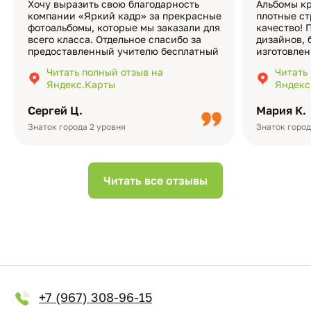
Хочу выразить свою благодарность
Альбомы кр
компании «Яркий кадр» за прекрасные
плотные ст
фотоальбомы, которые мы заказали для
качество! 
всего класса. Отдельное спасибо за
дизайнов, 
предоставленный учителю бесплатный
изготовлен
экземпляр — это очень приятно и
различные
Читать полный отзыв на
Читать
подчёркивает значимость события.
оформлени
Яндекс.Карты
Яндекс
Качество альбомов на высшем уровне:
добавить 
плотная бумага, красивый дизайн….
смотреть ч
Сергей Ц.
Мария К.
видео с де
Небольшо
Знаток города 2 уровня
Знаток город
Читать все отзывы
+7 (967) 308-96-15