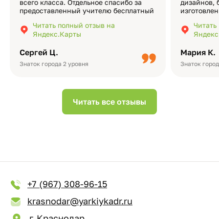
всего класса. Отдельное спасибо за
дизайнов, 
предоставленный учителю бесплатный
изготовлен
экземпляр — это очень приятно и
различные
Читать полный отзыв на
Читать
подчёркивает значимость события.
оформлени
Яндекс.Карты
Яндекс
Качество альбомов на высшем уровне:
добавить 
плотная бумага, красивый дизайн….
смотреть ч
Сергей Ц.
Мария К.
видео с де
Небольшо
Знаток города 2 уровня
Знаток город
Читать все отзывы
+7 (967) 308-96-15
krasnodar@yarkiykadr.ru
г. Краснодар