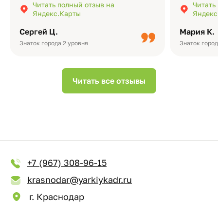
Читать полный отзыв на
Читать
подчёркивает значимость события.
оформлени
Яндекс.Карты
Яндекс
Качество альбомов на высшем уровне:
добавить 
плотная бумага, красивый дизайн….
смотреть ч
Сергей Ц.
Мария К.
видео с де
Небольшо
Знаток города 2 уровня
Знаток город
Читать все отзывы
+7 (967) 308-96-15
krasnodar@yarkiykadr.ru
г. Краснодар