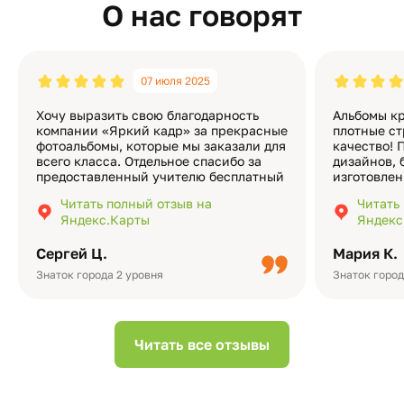
О нас говорят
07 июля 2025
Хочу выразить свою благодарность
Альбомы кр
компании «Яркий кадр» за прекрасные
плотные ст
фотоальбомы, которые мы заказали для
качество! 
всего класса. Отдельное спасибо за
дизайнов, 
предоставленный учителю бесплатный
изготовлен
экземпляр — это очень приятно и
различные
Читать полный отзыв на
Читать
подчёркивает значимость события.
оформлени
Яндекс.Карты
Яндекс
Качество альбомов на высшем уровне:
добавить 
плотная бумага, красивый дизайн….
смотреть ч
Сергей Ц.
Мария К.
видео с де
Небольшо
Знаток города 2 уровня
Знаток город
Читать все отзывы