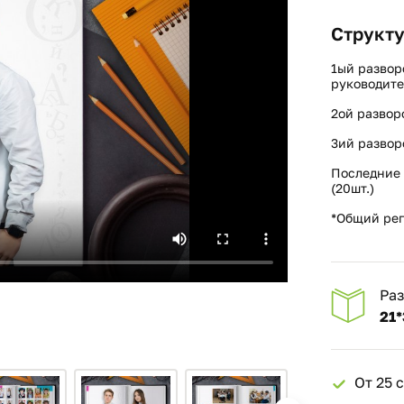
Структу
1ый развор
руководите
2ой развор
3ий развор
Последние 
(20шт.)
*Общий реп
Ра
21*
От 25 