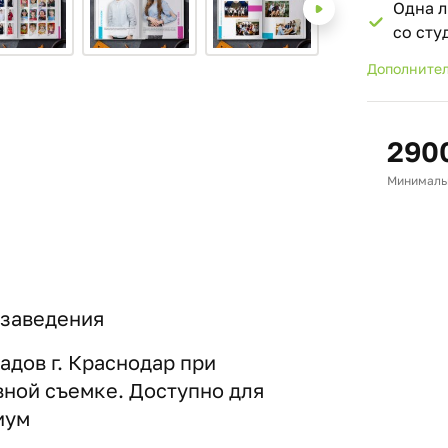
Одна л
со ст
Дополнител
290
Минимальн
 заведения
адов г. Краснодар при
вной съемке. Доступно для
иум