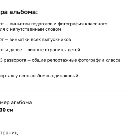
ра альбома:
от — виньетки педагогов и фотография классного
ля с напутственным словом
от — виньетки всех выпускников
от и далее — личные страницы детей
3 разворота — общие репортажные фотографии класса
ортаж у всех альбомов одинаковый
змер альбома
30 см
страниц