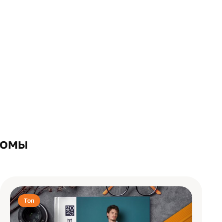
бомы
Топ