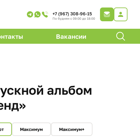
+7 (967) 308-96-15
По будням с 09:00 до 18:00
онтакты
Вакансии
ускной альбом
енд»
рт
Максимум
Максимум+